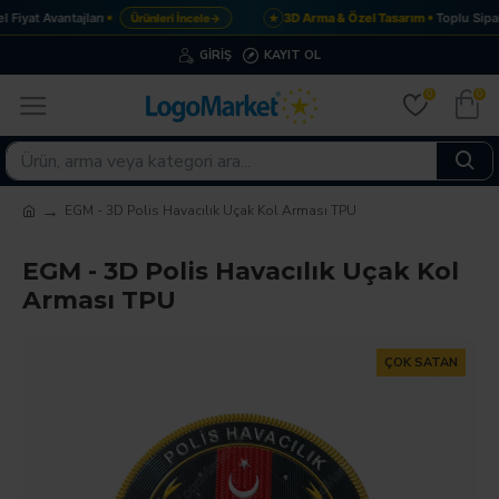
Fiyat Avantajları
3D Arma & Özel Tasarım
Toplu Sipar
Ürünleri İncele
→
★
GIRIŞ
KAYIT OL
0
0
EGM - 3D Polis Havacılık Uçak Kol Arması TPU
EGM - 3D Polis Havacılık Uçak Kol
Arması TPU
ÇOK SATAN