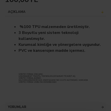
AÇIKLAMA
%100 TPU malzemeden üretilmiştir.
3 Boyutlu yeni sistem teknoloji
kullanılmıştır.
Kurumsal kimliğe ve yönergelere uygundur.
PVC ve kanserojen madde içermez.
ÜRETİCİ FİRMA ÜNVANI:
LOGOMARKET TEKSTİL TEKNOLOJİLER SANAYİ TİCARET AŞ
ÜRETİCİ FİRMA ADRESİ :
KAZIMKARABEKİR CAD. ESER İŞHANI NO 112/73 ALTINDAĞ / ANKARA
ÜRETİCİ FİRMA VERGİ NU:6090881983
YORUMLAR