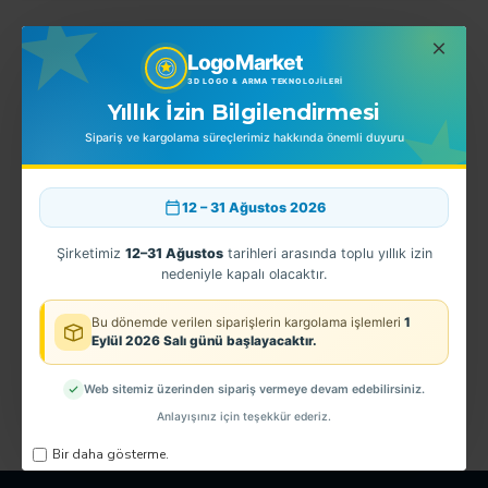
LogoMarket
BENZER ÜRÜNLER
EN ÇOK SATINLANLAR
3D LOGO & ARMA TEKNOLOJILERI
Yıllık İzin Bilgilendirmesi
Sipariş ve kargolama süreçlerimiz hakkında önemli duyuru
12 – 31 Ağustos 2026
Şirketimiz
12–31 Ağustos
tarihleri arasında toplu yıllık izin
nedeniyle kapalı olacaktır.
Bu dönemde verilen siparişlerin kargolama işlemleri
1
Eylül 2026 Salı günü başlayacaktır.
U
EGM - 3D Polis Apoleti (3.Sınıf Emniyet Müdürü) TPU ARMALI
EGM Deniz Polisi Kol Arması
350,00TL
110,00TL
Web sitemiz üzerinden sipariş vermeye devam edebilirsiniz.
Anlayışınız için teşekkür ederiz.
Bir daha gösterme.