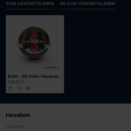
SON GÖRÜNTÜLENEN
EN ÇOK GÖRÜNTÜLENEN
EGM - 3D Polis Havacılık Uçak Kol Arması TPU
100,00TL
Hesabım
Hesabım