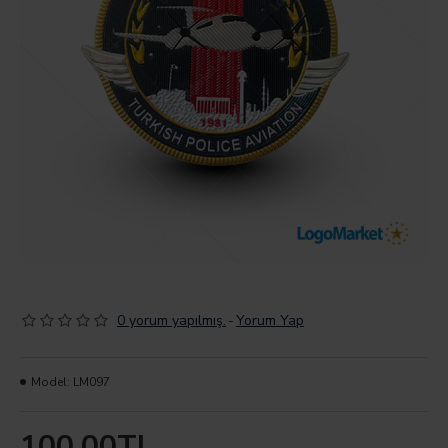
0 yorum yapılmış.
-
Yorum Yap
Model:
LM097
100,00TL