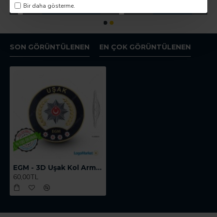
Bir daha gösterme.
SON GÖRÜNTÜLENEN
EN ÇOK GÖRÜNTÜLENEN
EGM - 3D Uşak Kol Arması
60,00TL