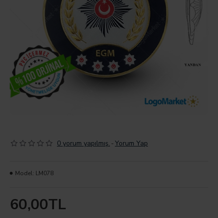
0 yorum yapılmış.
-
Yorum Yap
Model:
LM078
60,00TL