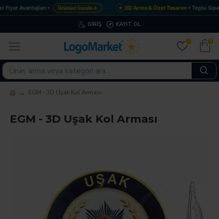
Fiyat Avantajları
3D Arma & Özel Tasarım
Toplu Sipar
Ürünleri İncele
→
★
GIRIŞ
KAYIT OL
0
0
EGM - 3D Uşak Kol Arması
EGM - 3D Uşak Kol Arması