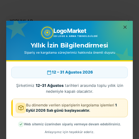
YORUMLAR
LogoMarket
3D LOGO & ARMA TEKNOLOJILERI
Yıllık İzin Bilgilendirmesi
BENZER ÜRÜNLER
Sipariş ve kargolama süreçlerimiz hakkında önemli duyuru
12 – 31 Ağustos 2026
Şirketimiz
12–31 Ağustos
tarihleri arasında toplu yıllık izin
nedeniyle kapalı olacaktır.
Bu dönemde verilen siparişlerin kargolama işlemleri
1
Eylül 2026 Salı günü başlayacaktır.
Web sitemiz üzerinden sipariş vermeye devam edebilirsiniz.
enlik Şapka Kokartı TPU
EGM - 3D Çanakkale Kol Arması - TPU ARMA
Urfa Spor Arması
Anlayışınız için teşekkür ederiz.
60,00TL
0,00TL