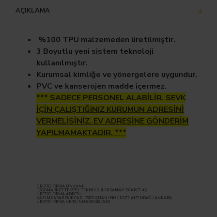
AÇIKLAMA
%100 TPU malzemeden üretilmiştir.
3 Boyutlu yeni sistem teknoloji
kullanılmıştır.
Kurumsal kimliğe ve yönergelere uygundur.
PVC ve kanserojen madde içermez.
*** SADECE PERSONEL ALABİLİR. SEVK
İÇİN ÇALIŞTIĞINIZ KURUMUN ADRESİNİ
VERMELİSİNİZ. EV ADRESİNE GÖNDERİM
YAPILMAMAKTADIR. ***
ÜRETİCİ FİRMA ÜNVANI:
LOGOMARKET TEKSTİL TEKNOLOJİLER SANAYİ TİCARET AŞ
ÜRETİCİ FİRMA ADRESİ :
KAZIMKARABEKİR CAD. ESER İŞHANI NO 112/73 ALTINDAĞ / ANKARA
ÜRETİCİ FİRMA VERGİ NU:6090881983