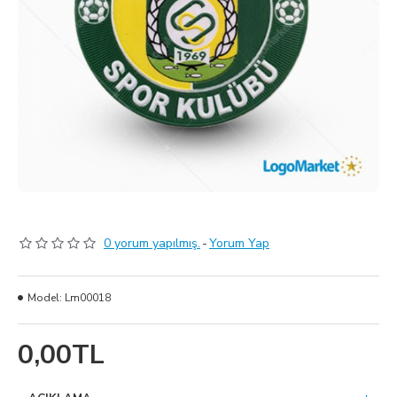
0 yorum yapılmış.
-
Yorum Yap
Model:
Lm00018
0,00TL