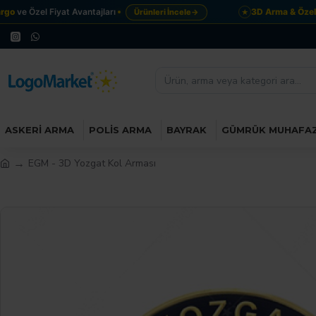
o
ve Özel Fiyat Avantajları
3D Arma & Özel T
Ürünleri İncele
→
★
ASKERI ARMA
POLIS ARMA
BAYRAK
GÜMRÜK MUHAFA
EGM - 3D Yozgat Kol Arması