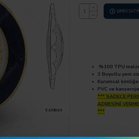
ŞIMDI SATI
%100 TPU malzem
3 Boyutlu yeni si
Kurumsal kimliğe
PVC ve kanseroj
*** SADECE PERS
ADRESİNİ VERME
***