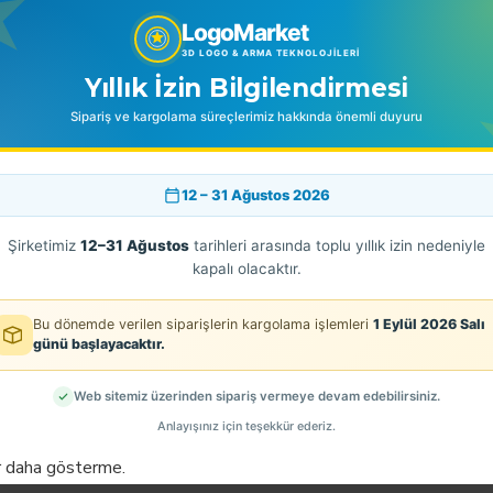
ÜRETİCİ FİRMA ÜNVANI:
LogoMarket
LOGOMARKET TEKSTİL TEKNOLOJİ
ÜRETİCİ FİRMA ADRESİ :
KAZIMKARABEKİR CAD. ESER İŞH
3D LOGO & ARMA TEKNOLOJILERI
ÜRETİCİ FİRMA VERGİ NU:60908
Yıllık İzin Bilgilendirmesi
Sipariş ve kargolama süreçlerimiz hakkında önemli duyuru
12 – 31 Ağustos 2026
BENZER ÜRÜNLER
EN ÇOK SATINLANLAR
Şirketimiz
12–31 Ağustos
tarihleri arasında toplu yıllık izin nedeniyle
kapalı olacaktır.
Bu dönemde verilen siparişlerin kargolama işlemleri
1 Eylül 2026 Salı
günü başlayacaktır.
Web sitemiz üzerinden sipariş vermeye devam edebilirsiniz.
Anlayışınız için teşekkür ederiz.
r daha gösterme.