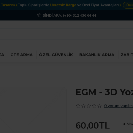
asarım
Toplu Siparişlerde
Ücretsiz Kargo
ve Özel Fiyat Avantajları
Ürünle
ŞIMDI ARA: (+90) 312 436 64 44
ZA
CTE ARMA
ÖZEL GÜVENLIK
BAKANLIK ARMA
ZABI
EGM - 3D Yo
0 yorum yapılmı
60,00TL
Mod