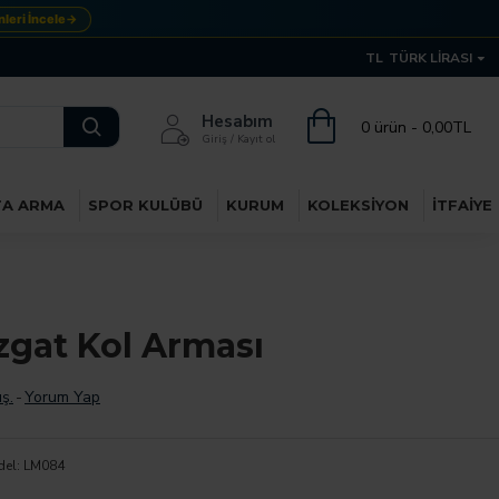
ri İncele
→
TL
TÜRK LIRASI
Hesabım
0 ürün - 0,00TL
Giriş / Kayıt ol
TA ARMA
SPOR KULÜBÜ
KURUM
KOLEKSIYON
İTFAIYE
zgat Kol Arması
ş.
-
Yorum Yap
el:
LM084