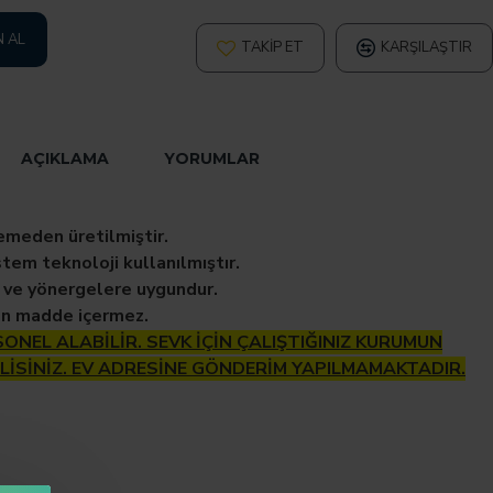
N AL
TAKIP ET
KARŞILAŞTIR
AÇIKLAMA
YORUMLAR
eden üretilmiştir.
stem teknoloji kullanılmıştır.
 ve yönergelere uygundur.
en madde içermez.
ONEL ALABİLİR. SEVK İÇİN ÇALIŞTIĞINIZ KURUMUN
LİSİNİZ. EV ADRESİNE GÖNDERİM YAPILMAMAKTADIR.