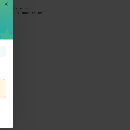
LER SANAYİ TİCARET AŞ
ANI NO 112/73 ALTINDAĞ / ANKARA
81983