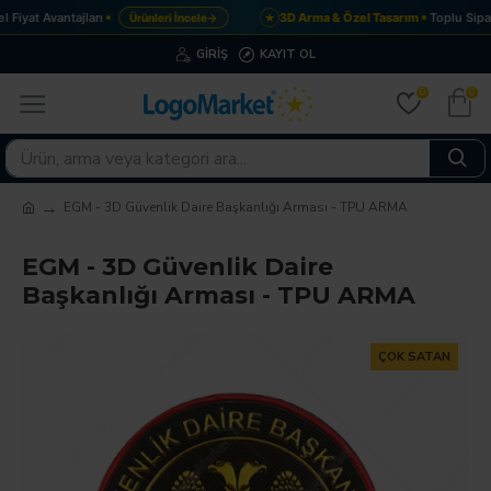
Fiyat Avantajları
3D Arma & Özel Tasarım
Toplu Sipar
Ürünleri İncele
→
★
GIRIŞ
KAYIT OL
0
0
EGM - 3D Güvenlik Daire Başkanlığı Arması - TPU ARMA
EGM - 3D Güvenlik Daire
Başkanlığı Arması - TPU ARMA
ÇOK SATAN