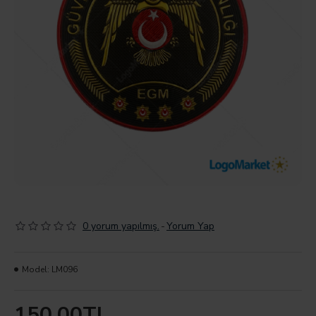
0 yorum yapılmış.
-
Yorum Yap
Model:
LM096
150,00TL