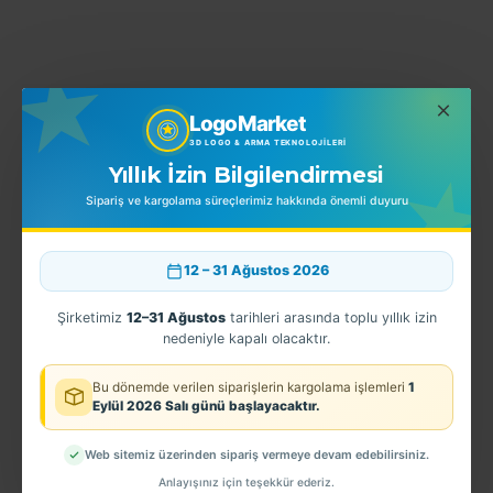
YORUMLAR
LogoMarket
3D LOGO & ARMA TEKNOLOJILERI
Yıllık İzin Bilgilendirmesi
BENZER ÜRÜNLER
EN ÇOK SATINLANLAR
Sipariş ve kargolama süreçlerimiz hakkında önemli duyuru
12 – 31 Ağustos 2026
Şirketimiz
12–31 Ağustos
tarihleri arasında toplu yıllık izin
nedeniyle kapalı olacaktır.
Bu dönemde verilen siparişlerin kargolama işlemleri
1
Eylül 2026 Salı günü başlayacaktır.
Web sitemiz üzerinden sipariş vermeye devam edebilirsiniz.
3 Boyutlu
EGM - 3D Bekçi Göğüs Arması - TPU
3D Jandarma Asayiş Kol Arması TPU
Anlayışınız için teşekkür ederiz.