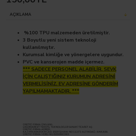
AÇIKLAMA
%100 TPU malzemeden üretilmiştir.
3 Boyutlu yeni sistem teknoloji
kullanılmıştır.
Kurumsal kimliğe ve yönergelere uygundur.
PVC ve kanserojen madde içermez.
*** SADECE PERSONEL ALABİLİR. SEVK
İÇİN ÇALIŞTIĞINIZ KURUMUN ADRESİNİ
VERMELİSİNİZ. EV ADRESİNE GÖNDERİM
YAPILMAMAKTADIR. ***
ÜRETİCİ FİRMA ÜNVANI:
LOGOMARKET TEKSTİL TEKNOLOJİLER SANAYİ TİCARET AŞ
ÜRETİCİ FİRMA ADRESİ :
KAZIMKARABEKİR CAD. ESER İŞHANI NO 112/73 ALTINDAĞ / ANKARA
ÜRETİCİ FİRMA VERGİ NU:6090881983