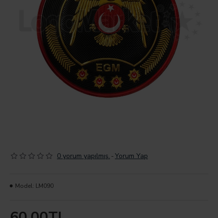
0 yorum yapılmış.
-
Yorum Yap
Model:
LM090
60,00TL