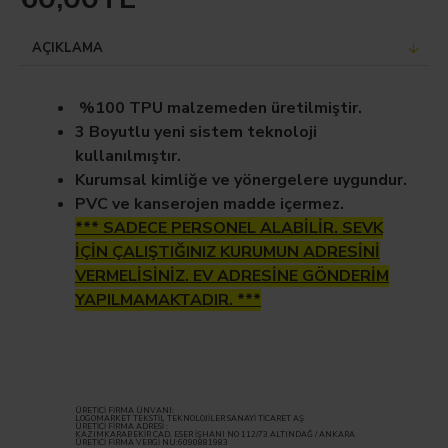
AÇIKLAMA
%100 TPU malzemeden üretilmiştir.
3 Boyutlu yeni sistem teknoloji
kullanılmıştır.
Kurumsal kimliğe ve yönergelere uygundur.
PVC ve kanserojen madde içermez.
*** SADECE PERSONEL ALABİLİR. SEVK
İÇİN ÇALIŞTIĞINIZ KURUMUN ADRESİNİ
VERMELİSİNİZ. EV ADRESİNE GÖNDERİM
YAPILMAMAKTADIR. ***
ÜRETİCİ FİRMA ÜNVANI:
LOGOMARKET TEKSTİL TEKNOLOJİLER SANAYİ TİCARET AŞ
ÜRETİCİ FİRMA ADRESİ :
KAZIMKARABEKİR CAD. ESER İŞHANI NO 112/73 ALTINDAĞ / ANKARA
ÜRETİCİ FİRMA VERGİ NU:6090881983