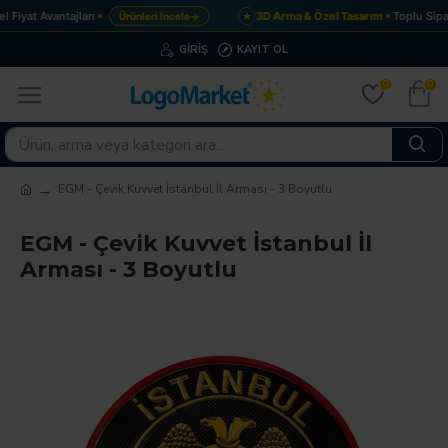
Fiyat Avantajları
3D Arma & Özel Tasarım
Toplu Sipar
Ürünleri İncele
→
★
GIRIŞ
KAYIT OL
0
0
EGM - Çevik Kuvvet İstanbul İl Arması - 3 Boyutlu
EGM - Çevik Kuvvet İstanbul İl
Arması - 3 Boyutlu