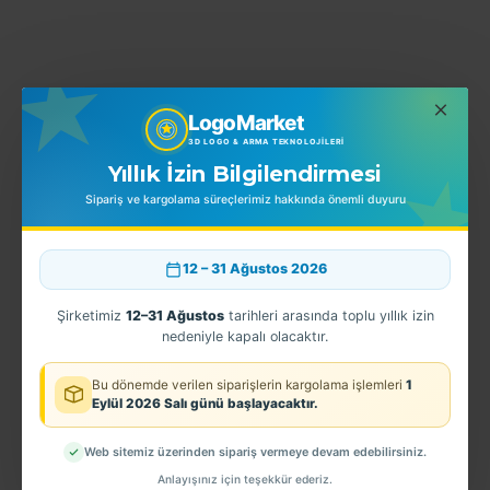
YORUMLAR
LogoMarket
3D LOGO & ARMA TEKNOLOJILERI
Yıllık İzin Bilgilendirmesi
BENZER ÜRÜNLER
EN ÇOK SATINLANLAR
Sipariş ve kargolama süreçlerimiz hakkında önemli duyuru
12 – 31 Ağustos 2026
Şirketimiz
12–31 Ağustos
tarihleri arasında toplu yıllık izin
nedeniyle kapalı olacaktır.
Bu dönemde verilen siparişlerin kargolama işlemleri
1
Eylül 2026 Salı günü başlayacaktır.
Web sitemiz üzerinden sipariş vermeye devam edebilirsiniz.
anlığı Bakım Personel Patch
EGM - Polis Akademisi Kol Arması - 3 Boyutlu
EGM - 3D Güvenlik Daire Başkanlığı Arması - TPU ARMA
Anlayışınız için teşekkür ederiz.