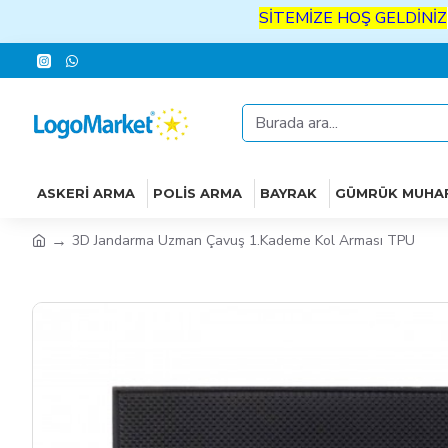
SİTEMİZE
HOŞ
GELDİNİZ
İYİ
AL
ASKERI ARMA
POLIS ARMA
BAYRAK
GÜMRÜK MUHA
3D Jandarma Uzman Çavuş 1.Kademe Kol Arması TPU