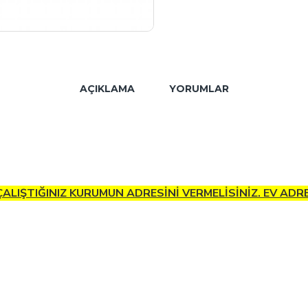
AÇIKLAMA
YORUMLAR
 ÇALIŞTIĞINIZ KURUMUN ADRESİNİ VERMELİSİNİZ. EV AD