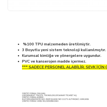
%100 TPU malzemeden üretilmiştir.
3 Boyutlu yeni sistem teknoloji kullanılmıştır.
Kurumsal kimliğe ve yönergelere uygundur.
PVC ve kanserojen madde içermez.
*** SADECE PERSONEL ALABİLİR. SEVK İÇİN
ÜRETİCİ FİRMA ÜNVANI:
LOGOMARKET TEKSTİL TEKNOLOJİLER SANAYİ TİCARET AŞ
ÜRETİCİ FİRMA ADRESİ :
KAZIMKARABEKİR CAD. ESER İŞHANI NO 112/73 ALTINDAĞ / ANKARA
ÜRETİCİ FİRMA VERGİ NU:6090881983