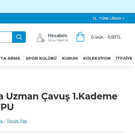
TL
TÜRK LIRASI
Hesabım
0 ürün - 0,00TL
Giriş / Kayıt ol
ITA ARMA
SPOR KULÜBÜ
KURUM
KOLEKSIYON
İTFAIYE
a Uzman Çavuş 1.Kademe
TPU
ş.
-
Yorum Yap