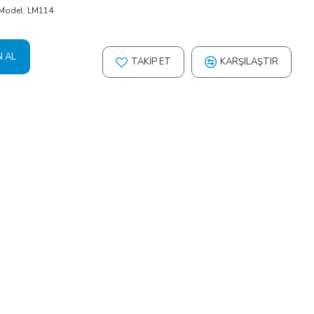
Model:
LM114
N AL
TAKIP ET
KARŞILAŞTIR