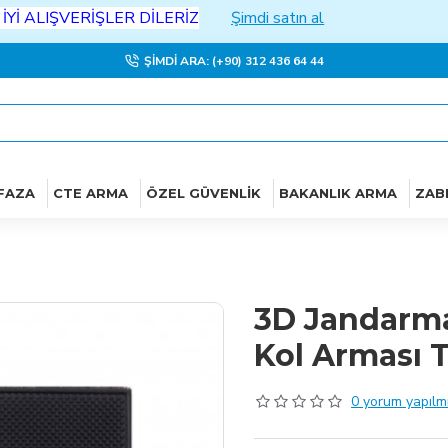
IŞVERİŞLER DİLERİZ
Şimdi satın al
ŞIMDI ARA: (+90) 312 436 64 44
FAZA
CTE ARMA
ÖZEL GÜVENLIK
BAKANLIK ARMA
ZAB
3D Jandarm
Kol Arması 
0 yorum yapılmı