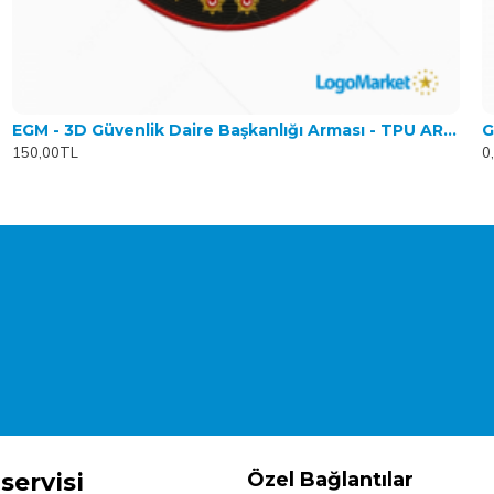
EGM - 3D Güvenlik Daire Başkanlığı Arması - TPU ARMA
G
150,00TL
0
servisi
Özel Bağlantılar