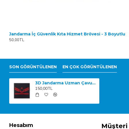
Jandarma İç Güvenlik Kıta Hizmet Brövesi - 3 Boyutlu
50,00TL
SON GÖRÜNTÜLENEN
EN ÇOK GÖRÜNTÜLENEN
3D Jandarma Uzman Çavuş 1.Kademe Kol Arması TPU
150,00TL
Hesabım
Müşteri 