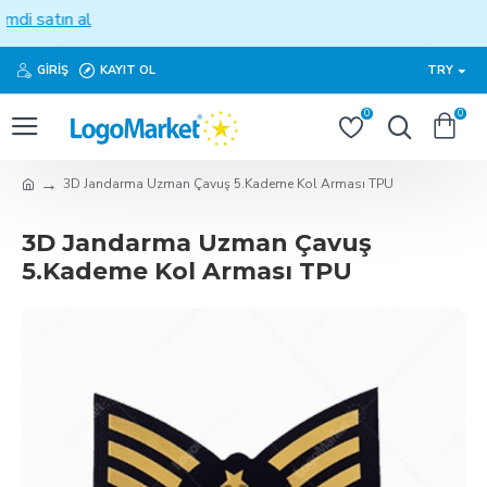
di satın al
GIRIŞ
KAYIT OL
TRY
0
0
3D Jandarma Uzman Çavuş 5.Kademe Kol Arması TPU
3D Jandarma Uzman Çavuş
5.Kademe Kol Arması TPU