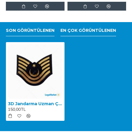
SON GÖRÜNTÜLENEN
EN ÇOK GÖRÜNTÜLENEN
3D Jandarma Uzman Çavuş 5.Kademe Kol Arması TPU
150,00TL