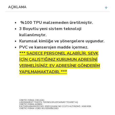
AÇIKLAMA
%100 TPU malzemeden üretilmiştir.
3 Boyutlu yeni sistem teknoloji
kullanılmıştır.
Kurumsal kimliğe ve yönergelere uygundur.
PVC ve kanserojen madde içermez.
*** SADECE PERSONEL ALABİLİR. SEVK
İÇİN ÇALIŞTIĞINIZ KURUMUN ADRESİNİ
VERMELİSİNİZ. EV ADRESİNE GÖNDERİM
YAPILMAMAKTADIR. ***
ÜRETİCİ FİRMA ÜNVANI:
LOGOMARKET TEKSTİL TEKNOLOJİLER SANAYİ TİCARET AŞ
ÜRETİCİ FİRMA ADRESİ :
KAZIMKARABEKİR CAD. ESER İŞHANI NO 112/73 ALTINDAĞ / ANKARA
ÜRETİCİ FİRMA VERGİ NU:6090881983