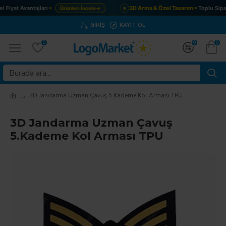
Fiyat Avantajları
3D Arma & Özel Tasarım
Toplu Sipar
Ürünleri İncele
→
★
GIRIŞ
KAYIT OL
0
0
0
3D Jandarma Uzman Çavuş 5.Kademe Kol Arması TPU
3D Jandarma Uzman Çavuş
5.Kademe Kol Arması TPU