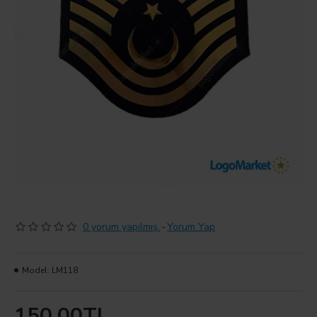
0 yorum yapılmış.
-
Yorum Yap
Model:
LM118
150,00TL