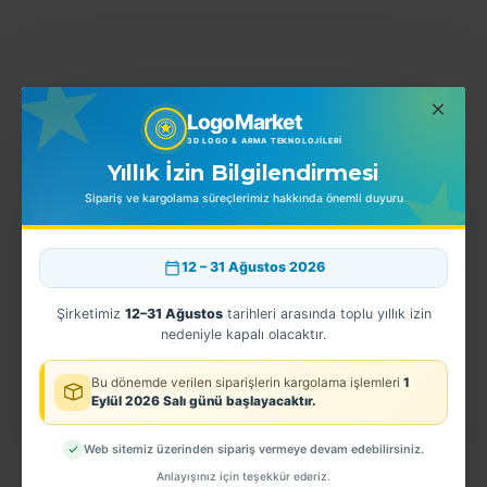
YORUMLAR
LogoMarket
3D LOGO & ARMA TEKNOLOJILERI
Yıllık İzin Bilgilendirmesi
BENZER ÜRÜNLER
Sipariş ve kargolama süreçlerimiz hakkında önemli duyuru
12 – 31 Ağustos 2026
Şirketimiz
12–31 Ağustos
tarihleri arasında toplu yıllık izin
nedeniyle kapalı olacaktır.
Bu dönemde verilen siparişlerin kargolama işlemleri
1
Eylül 2026 Salı günü başlayacaktır.
Web sitemiz üzerinden sipariş vermeye devam edebilirsiniz.
Gümrük Bölge Müdürü Apolet
EGM - 3D Çankırı Kol Arması - TPU ARMA
Anlayışınız için teşekkür ederiz.