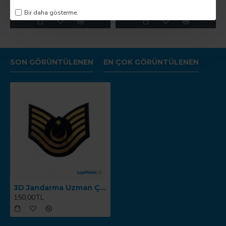
250,00TL
60,00TL
Bir daha gösterme.
SON GÖRÜNTÜLENEN
EN ÇOK GÖRÜNTÜLENEN
3D Jandarma Uzman Çavuş 5.Kademe Kol Arması TPU
150,00TL