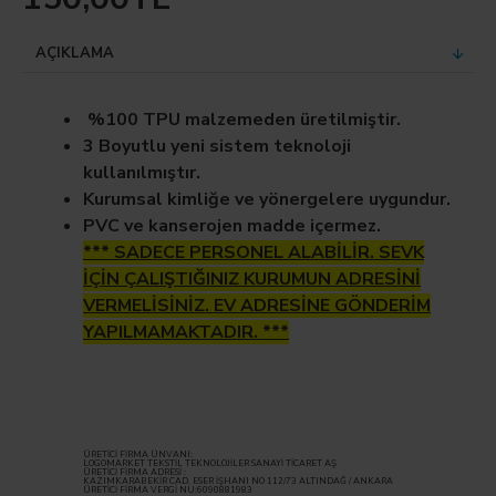
AÇIKLAMA
%100 TPU malzemeden üretilmiştir.
3 Boyutlu yeni sistem teknoloji
kullanılmıştır.
Kurumsal kimliğe ve yönergelere uygundur.
PVC ve kanserojen madde içermez.
*** SADECE PERSONEL ALABİLİR. SEVK
İÇİN ÇALIŞTIĞINIZ KURUMUN ADRESİNİ
VERMELİSİNİZ. EV ADRESİNE GÖNDERİM
YAPILMAMAKTADIR. ***
ÜRETİCİ FİRMA ÜNVANI:
LOGOMARKET TEKSTİL TEKNOLOJİLER SANAYİ TİCARET AŞ
ÜRETİCİ FİRMA ADRESİ :
KAZIMKARABEKİR CAD. ESER İŞHANI NO 112/73 ALTINDAĞ / ANKARA
ÜRETİCİ FİRMA VERGİ NU:6090881983