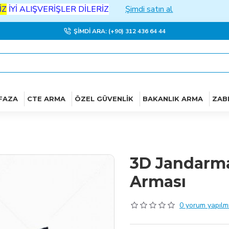
ALIŞVERİŞLER DİLERİZ
Şimdi satın al
ŞIMDI ARA: (+90) 312 436 64 44
FAZA
CTE ARMA
ÖZEL GÜVENLIK
BAKANLIK ARMA
ZAB
3D Jandarma
Arması
0 yorum yapılmı