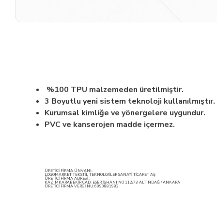
%100 TPU malzemeden üretilmiştir.
3 Boyutlu yeni sistem teknoloji kullanılmıştır.
Kurumsal kimliğe ve yönergelere uygundur.
PVC ve kanserojen madde içermez.
ÜRETİCİ FİRMA ÜNVANI:
LOGOMARKET TEKSTİL TEKNOLOJİLER SANAYİ TİCARET AŞ
ÜRETİCİ FİRMA ADRESİ :
KAZIMKARABEKİR CAD. ESER İŞHANI NO 112/73 ALTINDAĞ / ANKARA
ÜRETİCİ FİRMA VERGİ NU:6090881983