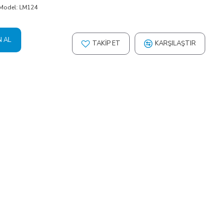
Model:
LM124
N AL
TAKIP ET
KARŞILAŞTIR