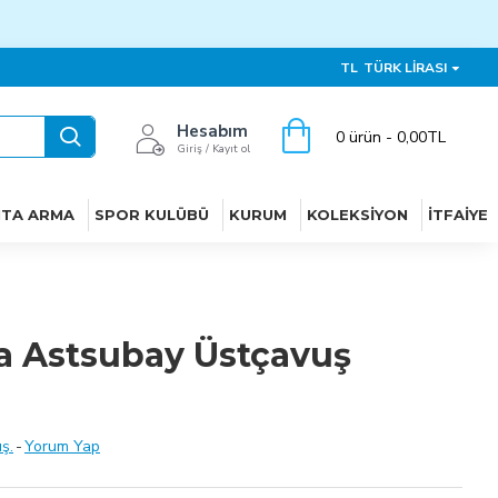
TL
TÜRK LIRASI
Hesabım
0 ürün - 0,00TL
Giriş / Kayıt ol
ITA ARMA
SPOR KULÜBÜ
KURUM
KOLEKSIYON
İTFAIYE
 Astsubay Üstçavuş
ş.
-
Yorum Yap