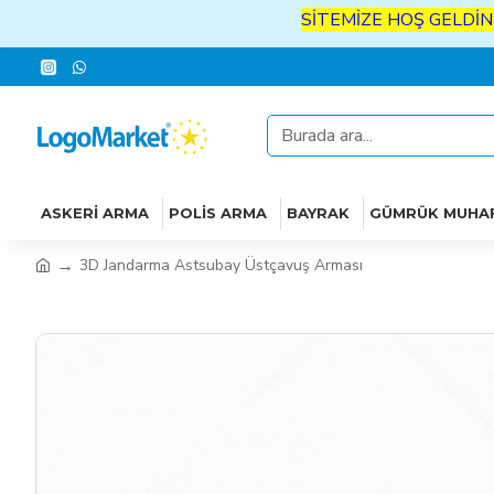
SİTEMİZE
HOŞ
GELDİNİZ
İYİ
ASKERI ARMA
POLIS ARMA
BAYRAK
GÜMRÜK MUHA
3D Jandarma Astsubay Üstçavuş Arması