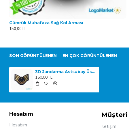
Gümrük Muhafaza Sağ Kol Arması
150,00TL
SON GÖRÜNTÜLENEN
EN ÇOK GÖRÜNTÜLENEN
3D Jandarma Astsubay Üstçavuş Arması
150,00TL
Hesabım
Müşteri 
Hesabım
İletişim