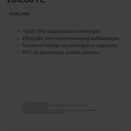
AÇIKLAMA
%100 TPU malzemeden üretilmiştir.
3 Boyutlu yeni sistem teknoloji kullanılmıştır.
Kurumsal kimliğe ve yönergelere uygundur.
PVC ve kanserojen madde içermez.
ÜRETİCİ FİRMA ÜNVANI:
LOGOMARKET TEKSTİL TEKNOLOJİLER SANAYİ TİCARET AŞ
ÜRETİCİ FİRMA ADRESİ :
KAZIMKARABEKİR CAD. ESER İŞHANI NO 112/73 ALTINDAĞ / ANKARA
ÜRETİCİ FİRMA VERGİ NU:6090881983