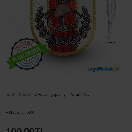
0 yorum yapılmış.
-
Yorum Yap
Model:
Lm0001
100,00TL