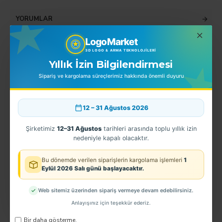
YORUMLAR
LogoMarket
3D LOGO & ARMA TEKNOLOJILERI
BENZER ÜRÜNLER
EN ÇOK SATINLANLAR
Yıllık İzin Bilgilendirmesi
Sipariş ve kargolama süreçlerimiz hakkında önemli duyuru
12 – 31 Ağustos 2026
Şirketimiz
12–31 Ağustos
tarihleri arasında toplu yıllık izin
nedeniyle kapalı olacaktır.
Bu dönemde verilen siparişlerin kargolama işlemleri
1
Eylül 2026 Salı günü başlayacaktır.
EGM - 3D Polis Apoleti (2.Sınıf Emniyet Müdürü) TPU ARMALI
Web sitemiz üzerinden sipariş vermeye devam edebilirsiniz.
350,00TL
Anlayışınız için teşekkür ederiz.
Bir daha gösterme.