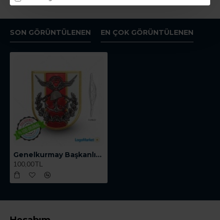
SON GÖRÜNTÜLENEN
EN ÇOK GÖRÜNTÜLENEN
Genelkurmay Başkanlığı Mont Bröve
100,00TL