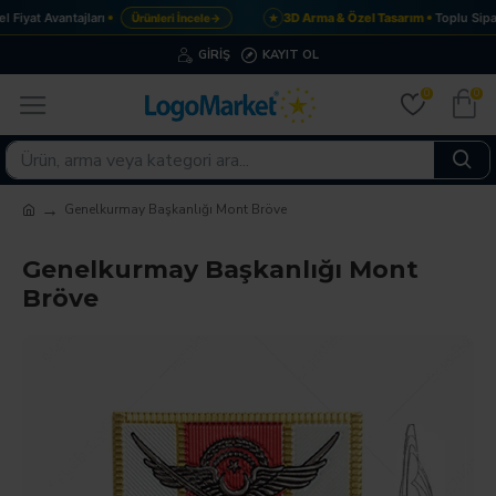
Fiyat Avantajları
3D Arma & Özel Tasarım
Toplu Sipar
Ürünleri İncele
→
★
GIRIŞ
KAYIT OL
0
0
Genelkurmay Başkanlığı Mont Bröve
Genelkurmay Başkanlığı Mont
Bröve