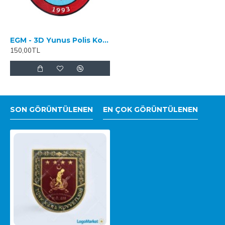
EGM - 3D Yunus Polis Kol Arması - TPU
150,00TL
SON GÖRÜNTÜLENEN
EN ÇOK GÖRÜNTÜLENEN