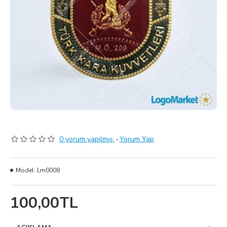
0 yorum yapılmış.
-
Yorum Yap
Model:
Lm0008
100,00TL