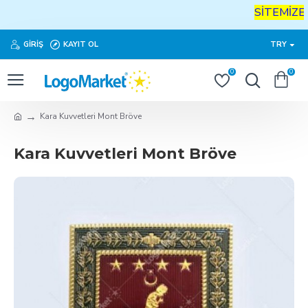
SİTEMİZE
H
GIRIŞ
KAYIT OL
TRY
0
0
Kara Kuvvetleri Mont Bröve
Kara Kuvvetleri Mont Bröve