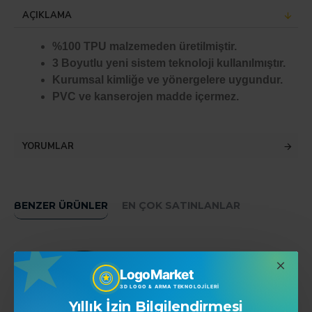
AÇIKLAMA
%100 TPU malzemeden üretilmiştir.
3 Boyutlu yeni sistem teknoloji kullanılmıştır.
Kurumsal kimliğe ve yönergelere uygundur.
PVC ve kanserojen madde içermez.
YORUMLAR
BENZER ÜRÜNLER
EN ÇOK SATINLANLAR
LogoMarket
3D LOGO & ARMA TEKNOLOJILERI
Yıllık İzin Bilgilendirmesi