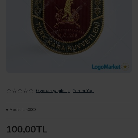
0 yorum yapılmış.
-
Yorum Yap
Model:
Lm0008
100,00TL