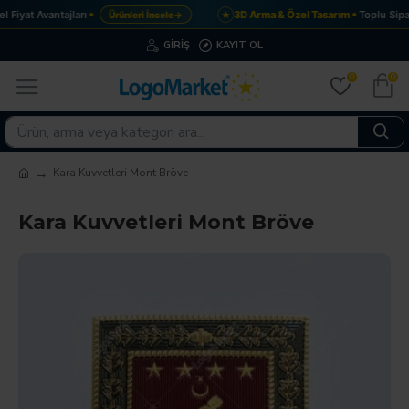
Fiyat Avantajları
3D Arma & Özel Tasarım
Toplu Sipar
Ürünleri İncele
→
★
GIRIŞ
KAYIT OL
0
0
Kara Kuvvetleri Mont Bröve
Kara Kuvvetleri Mont Bröve