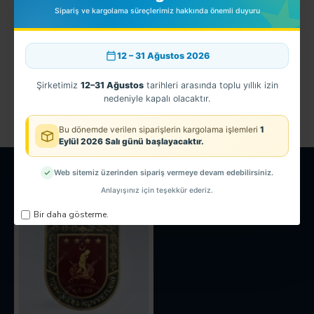
Sipariş ve kargolama süreçlerimiz hakkında önemli duyuru
12 – 31 Ağustos 2026
EGM - 3D Yunus Polis Kol Arması - TPU
150,00TL
Şirketimiz
12–31 Ağustos
tarihleri arasında toplu yıllık izin
nedeniyle kapalı olacaktır.
Bu dönemde verilen siparişlerin kargolama işlemleri
1
Eylül 2026 Salı günü başlayacaktır.
SON GÖRÜNTÜLENEN
EN ÇOK GÖRÜNTÜLENEN
Web sitemiz üzerinden sipariş vermeye devam edebilirsiniz.
Anlayışınız için teşekkür ederiz.
Bir daha gösterme.