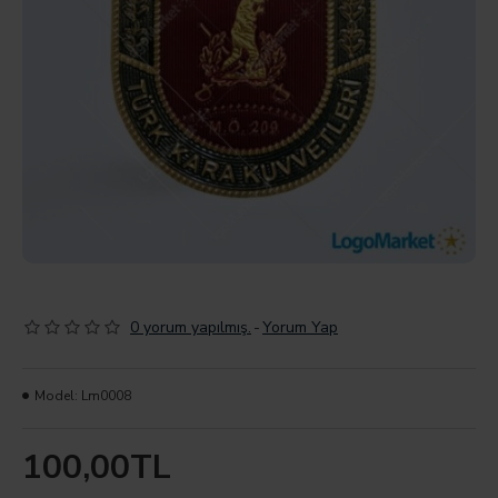
0 yorum yapılmış.
-
Yorum Yap
Model:
Lm0008
100,00TL