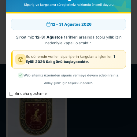
Sipariş ve kargolama süreçlerimiz hakkında önemli duyuru
12 – 31 Ağustos 2026
EGM - 3D Yunus Polis Kol Arması - TPU
150,00TL
Şirketimiz
12–31 Ağustos
tarihleri arasında toplu yıllık izin
nedeniyle kapalı olacaktır.
Bu dönemde verilen siparişlerin kargolama işlemleri
1
Eylül 2026 Salı günü başlayacaktır.
SON GÖRÜNTÜLENEN
EN ÇOK GÖRÜNTÜLENEN
Web sitemiz üzerinden sipariş vermeye devam edebilirsiniz.
Anlayışınız için teşekkür ederiz.
Bir daha gösterme.