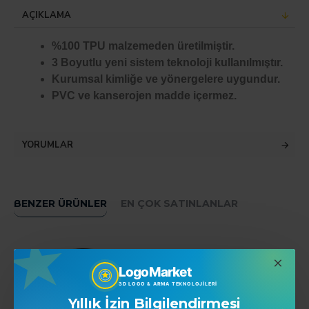
AÇIKLAMA
%100 TPU malzemeden üretilmiştir.
3 Boyutlu yeni sistem teknoloji kullanılmıştır.
Kurumsal kimliğe ve yönergelere uygundur.
PVC ve kanserojen madde içermez.
YORUMLAR
BENZER ÜRÜNLER
EN ÇOK SATINLANLAR
LogoMarket
3D LOGO & ARMA TEKNOLOJILERI
Yıllık İzin Bilgilendirmesi