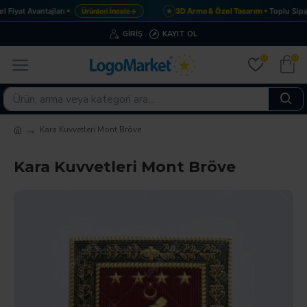
Fiyat Avantajları
3D Arma & Özel Tasarım
Toplu Sipar
Ürünleri İncele
→
★
GIRIŞ
KAYIT OL
0
0
Kara Kuvvetleri Mont Bröve
Kara Kuvvetleri Mont Bröve