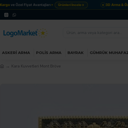
argo
ve Özel Fiyat Avantajları
3D Arma & Özel
Ürünleri İncele
→
★
ASKERI ARMA
POLIS ARMA
BAYRAK
GÜMRÜK MUHAFA
Kara Kuvvetleri Mont Bröve