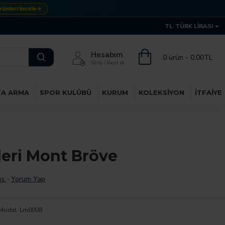
leri İncele
→
TL
TÜRK LIRASI
Hesabım
0 ürün - 0,00TL
Giriş / Kayıt ol
TA ARMA
SPOR KULÜBÜ
KURUM
KOLEKSIYON
İTFAIYE
leri Mont Bröve
ş.
-
Yorum Yap
Model:
Lm0008