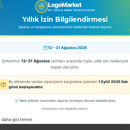
LogoMarket
3D LOGO & ARMA TEKNOLOJILERI
Yıllık İzin Bilgilendirmesi
Sipariş ve kargolama süreçlerimiz hakkında önemli duyuru
BENZER ÜRÜNLER
EN ÇOK SATINLANLAR
12 – 31 Ağustos 2026
Şirketimiz
12–31 Ağustos
tarihleri arasında toplu yıllık izin nedeniyle
kapalı olacaktır.
Bu dönemde verilen siparişlerin kargolama işlemleri
1 Eylül 2026 Salı
günü başlayacaktır.
Web sitemiz üzerinden sipariş vermeye devam edebilirsiniz.
Anlayışınız için teşekkür ederiz.
r daha gösterme.