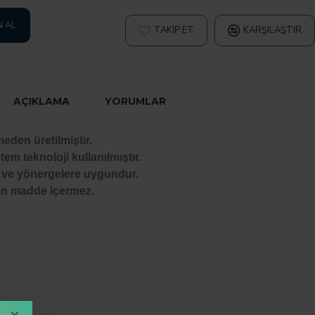
N AL
TAKIP ET
KARŞILAŞTIR
AÇIKLAMA
YORUMLAR
den üretilmiştir.
tem teknoloji kullanılmıştır.
 ve yönergelere uygundur.
n madde içermez.