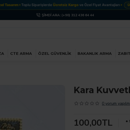
 Tasarım
Toplu Siparişlerde
Ücretsiz Kargo
ve Özel Fiyat Avantajları
Ürün
ŞIMDI ARA: (+90) 312 436 64 44
ZA
CTE ARMA
ÖZEL GÜVENLIK
BAKANLIK ARMA
ZABI
Kara Kuvvet
0 yorum yapılmı
100,00TL