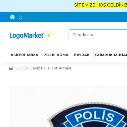
SİTEMİZE
HOŞ
GELDİNİZ
İYİ
A
ASKERI ARMA
POLIS ARMA
BAYRAK
GÜMRÜK MUHA
EGM Deniz Polisi Kol Arması