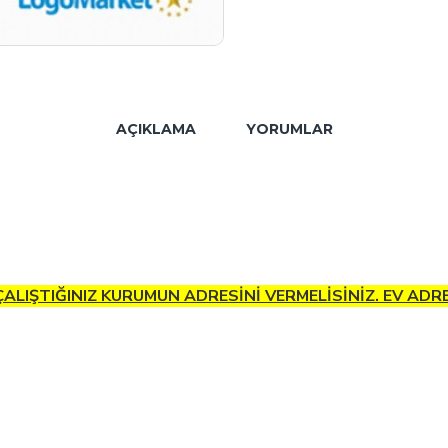
AÇIKLAMA
YORUMLAR
 ÇALIŞTIĞINIZ KURUMUN ADRESİNİ VERMELİSİNİZ. EV AD