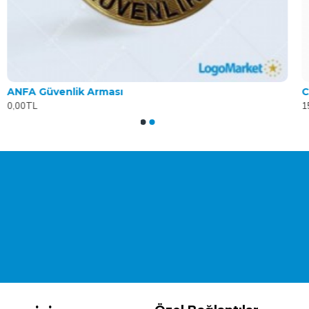
ANFA Güvenlik Arması
C
0,00TL
1