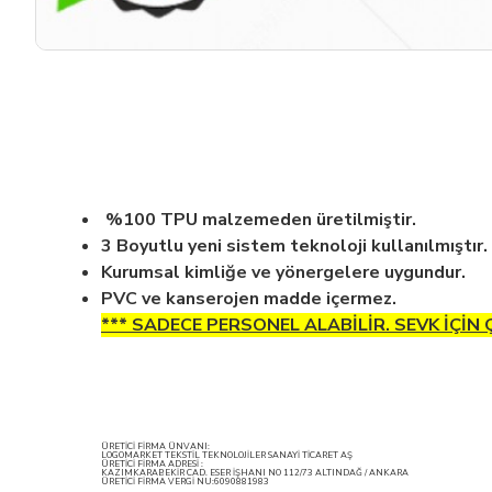
%100 TPU malzemeden üretilmiştir.
3 Boyutlu yeni sistem teknoloji kullanılmıştır.
Kurumsal kimliğe ve yönergelere uygundur.
PVC ve kanserojen madde içermez.
*** SADECE PERSONEL ALABİLİR. SEVK İÇİN
ÜRETİCİ FİRMA ÜNVANI:
LOGOMARKET TEKSTİL TEKNOLOJİLER SANAYİ TİCARET AŞ
ÜRETİCİ FİRMA ADRESİ :
KAZIMKARABEKİR CAD. ESER İŞHANI NO 112/73 ALTINDAĞ / ANKARA
ÜRETİCİ FİRMA VERGİ NU:6090881983