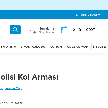
TL
TÜRK LIRASI
Hesabım
0 ürün - 0,00TL
Giriş / Kayıt ol
ITA ARMA
SPOR KULÜBÜ
KURUM
KOLEKSIYON
İTFAIYE
lisi Kol Arması
ş.
-
Yorum Yap
Model:
Lm00036