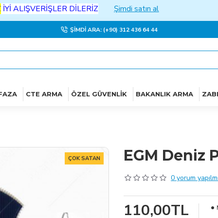
LIŞVERİŞLER DİLERİZ
Şimdi satın al
ŞIMDI ARA: (+90) 312 436 64 44
FAZA
CTE ARMA
ÖZEL GÜVENLIK
BAKANLIK ARMA
ZAB
EGM Deniz Po
ÇOK SATAN
0 yorum yapılmı
110,00TL