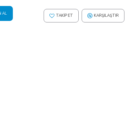
N AL
TAKIP ET
KARŞILAŞTIR