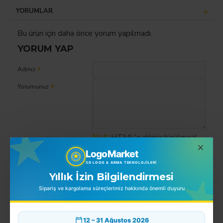
YORUMLAR
Bu ürün için daha önce yorum yapılmadı.
YORUM YAP
Adınız
Yorumunuz
Not:
HTML'e dönüştürülmez!
Kötü
İyi
LogoMarket
Oylama
3D LOGO & ARMA TEKNOLOJILERI
Yıllık İzin Bilgilendirmesi
DEVAM
Sipariş ve kargolama süreçlerimiz hakkında önemli duyuru
12 – 31 Ağustos 2026