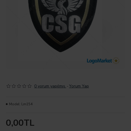
0 yorum yapılmış.
-
Yorum Yap
Model:
Lm154
0,00TL