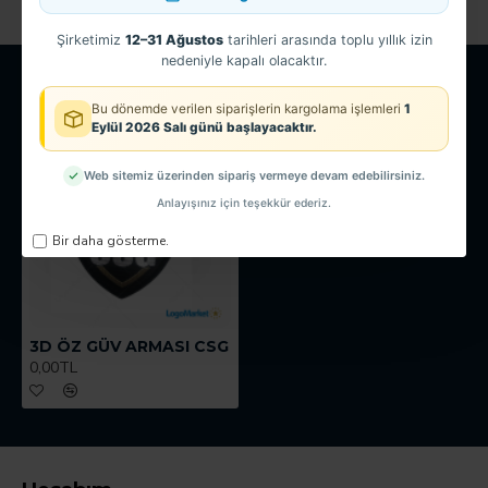
Şirketimiz
12–31 Ağustos
tarihleri arasında toplu yıllık izin
nedeniyle kapalı olacaktır.
SON GÖRÜNTÜLENEN
EN ÇOK GÖRÜNTÜLENEN
Bu dönemde verilen siparişlerin kargolama işlemleri
1
Eylül 2026 Salı günü başlayacaktır.
Web sitemiz üzerinden sipariş vermeye devam edebilirsiniz.
Anlayışınız için teşekkür ederiz.
Bir daha gösterme.
3D ÖZ GÜV ARMASI CSG
0,00TL