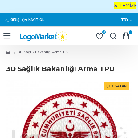
SİTEMİZE
H
GIRIŞ
KAYIT OL
TRY
0
0
3D Sağlık Bakanlığı Arma TPU
3D Sağlık Bakanlığı Arma TPU
ÇOK SATAN