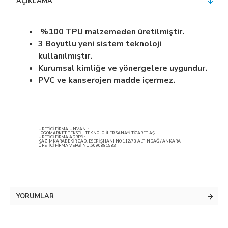
AÇIKLAMA
%100 TPU malzemeden üretilmiştir.
3 Boyutlu yeni sistem teknoloji
kullanılmıştır.
Kurumsal kimliğe ve yönergelere uygundur.
PVC ve kanserojen madde içermez.
ÜRETİCİ FİRMA ÜNVANI:
LOGOMARKET TEKSTİL TEKNOLOJİLER SANAYİ TİCARET AŞ
ÜRETİCİ FİRMA ADRESİ :
KAZIMKARABEKİR CAD. ESER İŞHANI NO 112/73 ALTINDAĞ / ANKARA
ÜRETİCİ FİRMA VERGİ NU:6090881983
YORUMLAR