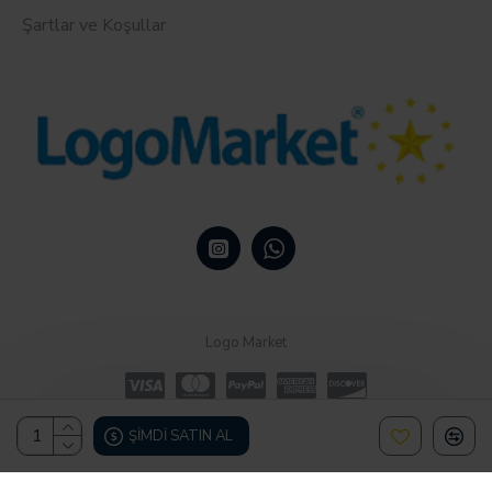
Şartlar ve Koşullar
Logo Market
ŞIMDI SATIN AL
Design, Hosting & Support By Shopgez.com