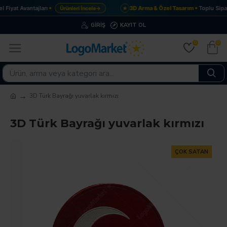
Fiyat Avantajları
3D Arma & Özel Tasarım
Toplu Sipar
Ürünleri İncele
→
★
GIRIŞ
KAYIT OL
0
0
3D Türk Bayrağı yuvarlak kırmızı
3D Türk Bayrağı yuvarlak kırmızı
ÇOK SATAN