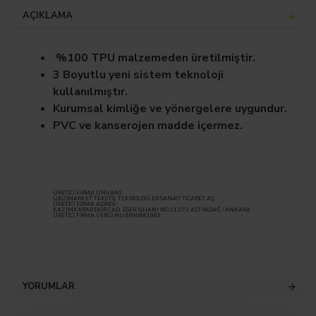
AÇIKLAMA
%100 TPU malzemeden üretilmiştir.
3 Boyutlu yeni sistem teknoloji
kullanılmıştır.
Kurumsal kimliğe ve yönergelere uygundur.
PVC ve kanserojen madde içermez.
ÜRETİCİ FİRMA ÜNVANI:
LOGOMARKET TEKSTİL TEKNOLOJİLER SANAYİ TİCARET AŞ
ÜRETİCİ FİRMA ADRESİ :
KAZIMKARABEKİR CAD. ESER İŞHANI NO 112/73 ALTINDAĞ / ANKARA
ÜRETİCİ FİRMA VERGİ NU:6090881983
YORUMLAR