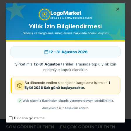
LogoMarket
EN ÇOK SATINLANLAR
3D LOGO & ARMA TEKNOLOJILERI
Yıllık İzin Bilgilendirmesi
Sipariş ve kargolama süreçlerimiz hakkında önemli duyuru
12 – 31 Ağustos 2026
Şirketimiz
12–31 Ağustos
tarihleri arasında toplu yıllık izin
nedeniyle kapalı olacaktır.
Bu dönemde verilen siparişlerin kargolama işlemleri
1
ri Arması Başmemur
CTE Göğüs Arması TPU
CTE Kol Arması
Eylül 2026 Salı günü başlayacaktır.
150,00TL
150,00TL
9
Web sitemiz üzerinden sipariş vermeye devam edebilirsiniz.
Anlayışınız için teşekkür ederiz.
Bir daha gösterme.
SON GÖRÜNTÜLENEN
EN ÇOK GÖRÜNTÜLENEN