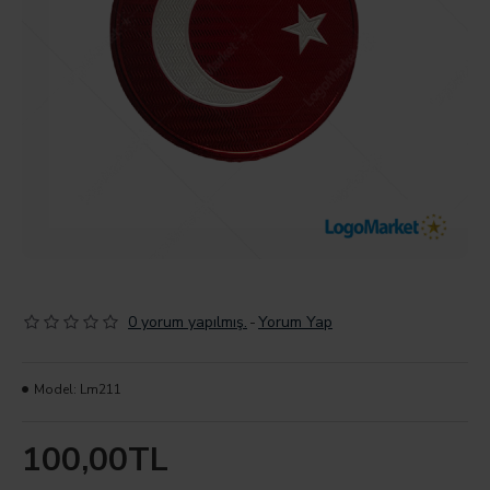
0 yorum yapılmış.
-
Yorum Yap
Model:
Lm211
100,00TL