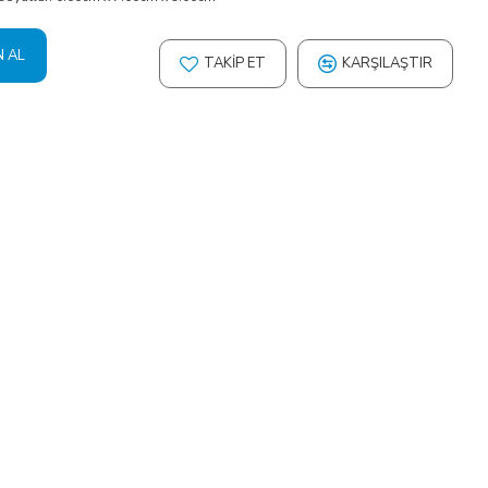
N AL
TAKIP ET
KARŞILAŞTIR