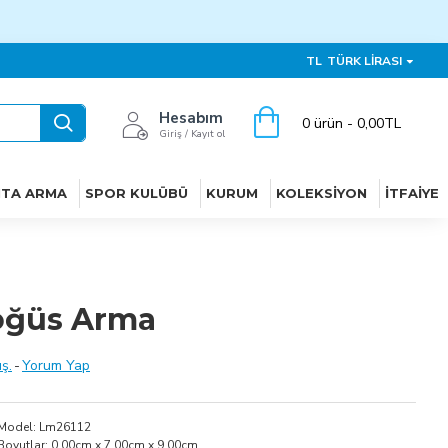
TL
TÜRK LIRASI
Hesabım
0 ürün - 0,00TL
Giriş / Kayıt ol
ITA ARMA
SPOR KULÜBÜ
KURUM
KOLEKSIYON
İTFAIYE
öğüs Arma
ş.
-
Yorum Yap
Model:
Lm26112
Boyutlar:
0.00cm x 7.00cm x 9.00cm