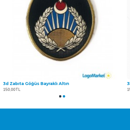
3d Zabıta Göğüs Bayraklı Altın
3
150,00TL
1