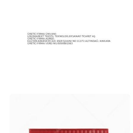
ÜRETİCİ FİRMA ÜNVANI:
LOGOMARKET TEKSTİL TEKNOLOJİLER SANAYİ TİCARET AŞ
ÜRETİCİ FİRMA ADRESİ :
KAZIMKARABEKİR CAD. ESER İŞHANI NO 112/73 ALTINDAĞ / ANKARA
ÜRETİCİ FİRMA VERGİ NU:6090881983