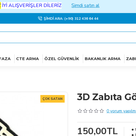
IŞVERİŞLER DİLERİZ
Şimdi satın al
ŞIMDI ARA: (+90) 312 436 64 44
FAZA
CTE ARMA
ÖZEL GÜVENLIK
BAKANLIK ARMA
ZAB
3D Zabıta G
ÇOK SATAN
0 yorum yapılmı
150,00TL