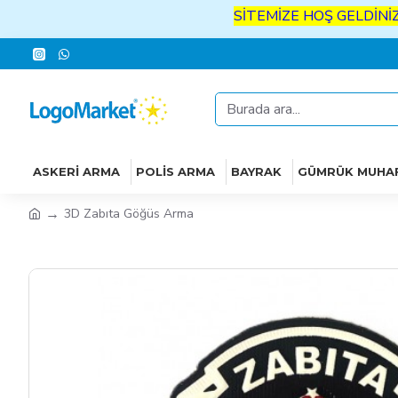
SİTEMİZE
HOŞ
GELDİNİZ
İYİ
AL
ASKERI ARMA
POLIS ARMA
BAYRAK
GÜMRÜK MUHA
3D Zabıta Göğüs Arma