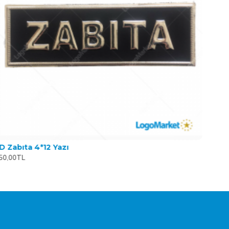
D Zabıta 4*12 Yazı
50,00TL