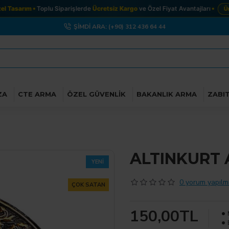
 Tasarım
Toplu Siparişlerde
Ücretsiz Kargo
ve Özel Fiyat Avantajları
Ürün
ŞIMDI ARA: (+90) 312 436 64 44
ZA
CTE ARMA
ÖZEL GÜVENLIK
BAKANLIK ARMA
ZABI
ALTINKURT 
YENI
0 yorum yapılmı
ÇOK SATAN
150,00TL