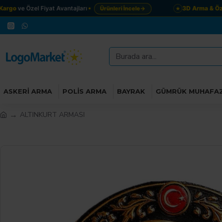
rgo
ve Özel Fiyat Avantajları
3D Arma & Özel
Ürünleri İncele
→
★
ASKERI ARMA
POLIS ARMA
BAYRAK
GÜMRÜK MUHAFA
ALTINKURT ARMASI