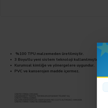
%100 TPU malzemeden üretilmiştir.
3 Boyutlu yeni sistem teknoloji kullanılmıştır.
Kurumsal kimliğe ve yönergelere uygundur.
PVC ve kanserojen madde içermez.
ÜRETİCİ FİRMA ÜNVANI:
LOGOMARKET TEKSTİL TEKNOLOJİLER SANAYİ TİCARET AŞ
ÜRETİCİ FİRMA ADRESİ :
KAZIMKARABEKİR CAD. ESER İŞHANI NO 112/73 ALTINDAĞ / ANKARA
ÜRETİCİ FİRMA VERGİ NU:6090881983