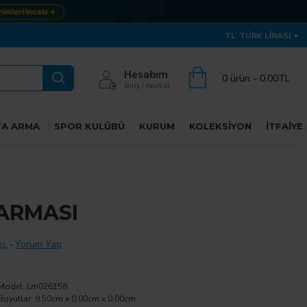
leri İncele
→
TL
TÜRK LIRASI
Hesabım
0 ürün - 0,00TL
Giriş / Kayıt ol
TA ARMA
SPOR KULÜBÜ
KURUM
KOLEKSIYON
İTFAIYE
ARMASI
ş.
-
Yorum Yap
Model:
Lm026158
Boyutlar:
9.50cm x 0.00cm x 0.00cm