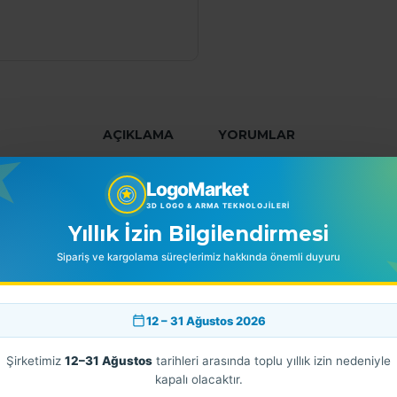
AÇIKLAMA
YORUMLAR
LogoMarket
3D LOGO & ARMA TEKNOLOJILERI
Yıllık İzin Bilgilendirmesi
Sipariş ve kargolama süreçlerimiz hakkında önemli duyuru
12 – 31 Ağustos 2026
Şirketimiz
12–31 Ağustos
tarihleri arasında toplu yıllık izin nedeniyle
kapalı olacaktır.