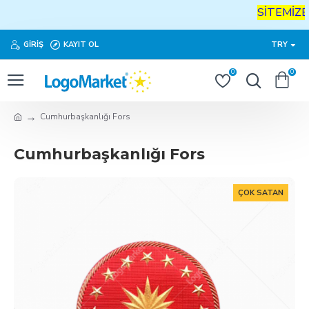
SİTEMİZE
H
GIRIŞ
KAYIT OL
TRY
0
0
Cumhurbaşkanlığı Fors
Cumhurbaşkanlığı Fors
ÇOK SATAN