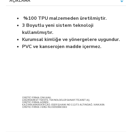
AÇIKLAMA
%100 TPU malzemeden üretilmiştir.
3 Boyutlu yeni sistem teknoloji
kullanılmıştır.
Kurumsal kimliğe ve yönergelere uygundur.
PVC ve kanserojen madde içermez.
ÜRETİCİ FİRMA ÜNVANI:
LOGOMARKET TEKSTİL TEKNOLOJİLER SANAYİ TİCARET AŞ
ÜRETİCİ FİRMA ADRESİ :
KAZIMKARABEKİR CAD. ESER İŞHANI NO 112/73 ALTINDAĞ / ANKARA
ÜRETİCİ FİRMA VERGİ NU:6090881983