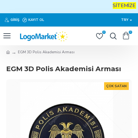
SİTEMİZE
H
GIRIŞ
KAYIT OL
TRY
0
0
EGM 3D Polis Akademisi Arması
EGM 3D Polis Akademisi Arması
ÇOK SATAN