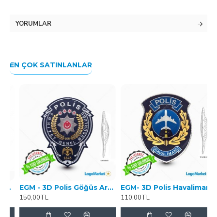
YORUMLAR
EN ÇOK SATINLANLAR
Öz Hrk.
EGM - 3D Polis Göğüs Arması - TPU
EGM- 3D Polis Havalimanı Arması TPU
150,00TL
110,00TL
1