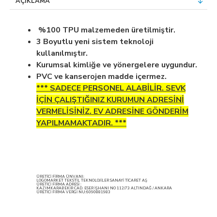
AÇIKLAMA
%100 TPU malzemeden üretilmiştir.
3 Boyutlu yeni sistem teknoloji
kullanılmıştır.
Kurumsal kimliğe ve yönergelere uygundur.
PVC ve kanserojen madde içermez.
*** SADECE PERSONEL ALABİLİR. SEVK
İÇİN ÇALIŞTIĞINIZ KURUMUN ADRESİNİ
VERMELİSİNİZ. EV ADRESİNE GÖNDERİM
YAPILMAMAKTADIR. ***
ÜRETİCİ FİRMA ÜNVANI:
LOGOMARKET TEKSTİL TEKNOLOJİLER SANAYİ TİCARET AŞ
ÜRETİCİ FİRMA ADRESİ :
KAZIMKARABEKİR CAD. ESER İŞHANI NO 112/73 ALTINDAĞ / ANKARA
ÜRETİCİ FİRMA VERGİ NU:6090881983