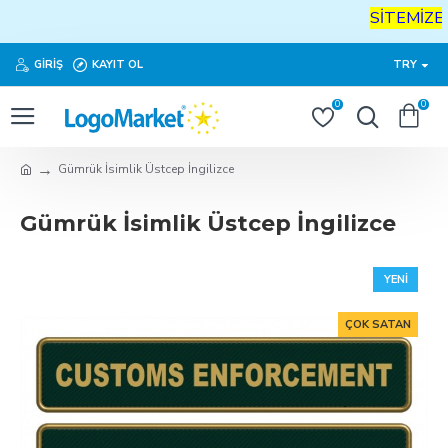
SİTEMİZE
H
GIRIŞ
KAYIT OL
TRY
0
0
Gümrük İsimlik Üstcep İngilizce
Gümrük İsimlik Üstcep İngilizce
YENI
ÇOK SATAN