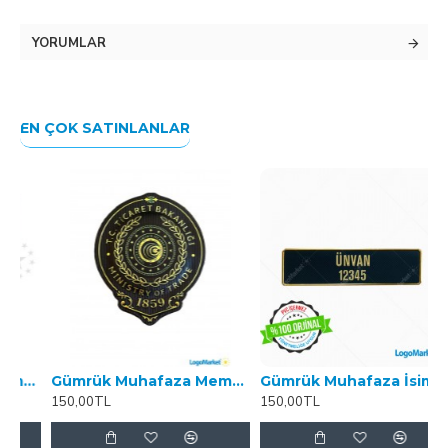
YORUMLAR
EN ÇOK SATINLANLAR
uru Apolet
Gümrük Muhafaza Memur Göğüs Arması Yeni
Gümrük Muhafaza İsimlik
150,00TL
150,00TL