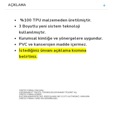
AÇIKLAMA
%100 TPU malzemeden üretilmiştir.
3 Boyutlu yeni sistem teknoloji
kullanılmıştır.
Kurumsal kimliğe ve yönergelere uygundur.
PVC ve kanserojen madde içermez.
İstediğiniz ünvanı açıklama kısmına
belirtiniz.
ÜRETİCİ FİRMA ÜNVANI:
LOGOMARKET TEKSTİL TEKNOLOJİLER SANAYİ TİCARET AŞ
ÜRETİCİ FİRMA ADRESİ :
KAZIMKARABEKİR CAD. ESER İŞHANI NO 112/73 ALTINDAĞ / ANKARA
ÜRETİCİ FİRMA VERGİ NU:6090881983