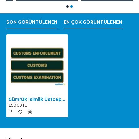
SON GÖRÜNTÜLENEN
EN ÇOK GÖRÜNTÜLENEN
Gümrük İsimlik Üstcep İngilizce
150,00TL