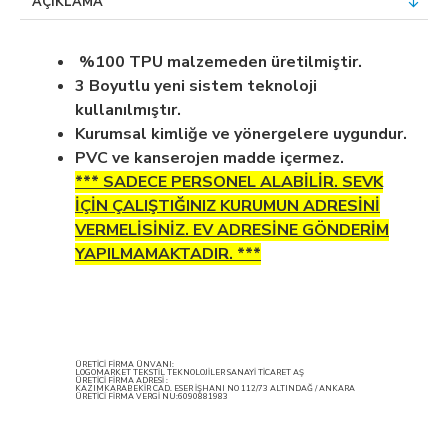
AÇIKLAMA
%100 TPU malzemeden üretilmiştir.
3 Boyutlu yeni sistem teknoloji
kullanılmıştır.
Kurumsal kimliğe ve yönergelere uygundur.
PVC ve kanserojen madde içermez.
*** SADECE PERSONEL ALABİLİR. SEVK
İÇİN ÇALIŞTIĞINIZ KURUMUN ADRESİNİ
VERMELİSİNİZ. EV ADRESİNE GÖNDERİM
YAPILMAMAKTADIR. ***
ÜRETİCİ FİRMA ÜNVANI:
LOGOMARKET TEKSTİL TEKNOLOJİLER SANAYİ TİCARET AŞ
ÜRETİCİ FİRMA ADRESİ :
KAZIMKARABEKİR CAD. ESER İŞHANI NO 112/73 ALTINDAĞ / ANKARA
ÜRETİCİ FİRMA VERGİ NU:6090881983