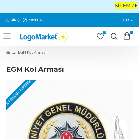
SİTEMİZE
H
GIRIŞ
KAYIT OL
TRY
0
0
EGM Kol Arması
EGM Kol Arması
STOKLAR TÜKENDI