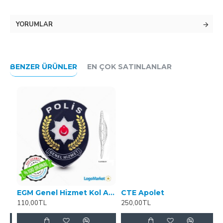
YORUMLAR
BENZER ÜRÜNLER
EN ÇOK SATINLANLAR
ıf Müdür- 3 Boyutlu
EGM Genel Hizmet Kol Arması
CTE Apolet
110,00TL
250,00TL