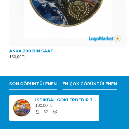
ANKA 200 BİN SAAT
150,00TL
SON GÖRÜNTÜLENEN
EN ÇOK GÖRÜNTÜLENEN
İSTİKBAL GÖKLERDEDİR 3D ARMA
100,00TL