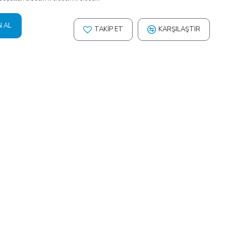
N AL
TAKIP ET
KARŞILAŞTIR