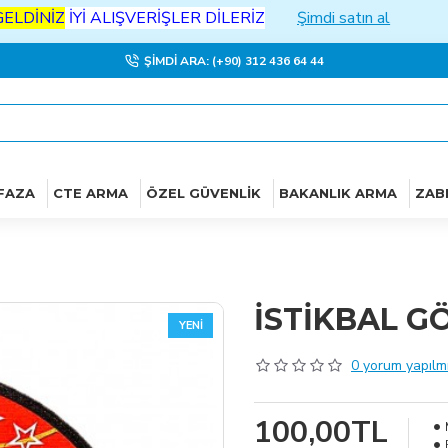
NİZ
İYİ
ALIŞVERİŞLER DİLERİZ
Şimdi satın al
ŞIMDI ARA: (+90) 312 436 64 44
FAZA
CTE ARMA
ÖZEL GÜVENLIK
BAKANLIK ARMA
ZAB
İSTİKBAL G
YENI
0 yorum yapılmı
100,00TL