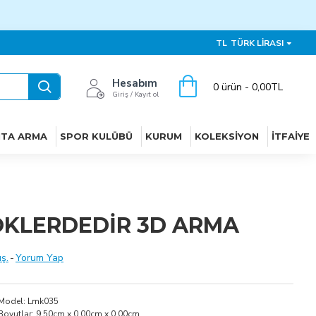
TL
TÜRK LIRASI
Hesabım
0 ürün - 0,00TL
Giriş / Kayıt ol
ITA ARMA
SPOR KULÜBÜ
KURUM
KOLEKSIYON
İTFAIYE
ÖKLERDEDİR 3D ARMA
ş.
-
Yorum Yap
Model:
Lmk035
Boyutlar:
9.50cm x 0.00cm x 0.00cm