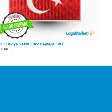
D Türkiye Yazılı Türk Bayrağı TPU
00,00TL