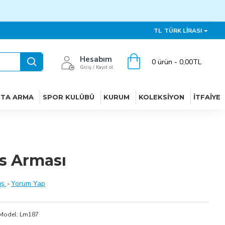
TL
TÜRK LIRASI
Hesabım
0 ürün - 0,00TL
Giriş / Kayıt ol
ITA ARMA
SPOR KULÜBÜ
KURUM
KOLEKSIYON
İTFAIYE
üs Arması
ş.
-
Yorum Yap
Model:
Lm187