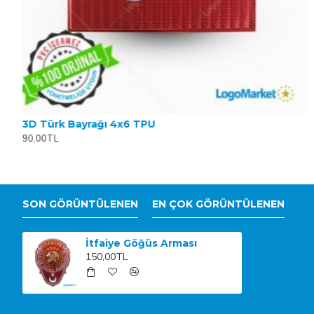
3D Türk Bayrağı 4x6 TPU
90,00TL
SON GÖRÜNTÜLENEN
EN ÇOK GÖRÜNTÜLENEN
İtfaiye Göğüs Arması
150,00TL