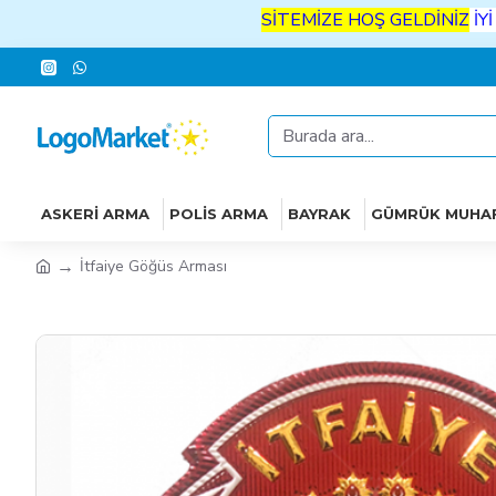
SİTEMİZE
HOŞ
GELDİNİZ
İYİ
ALIŞV
ASKERI ARMA
POLIS ARMA
BAYRAK
GÜMRÜK MUHA
İtfaiye Göğüs Arması