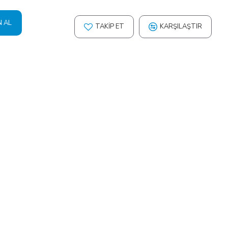
N AL
TAKIP ET
KARŞILAŞTIR