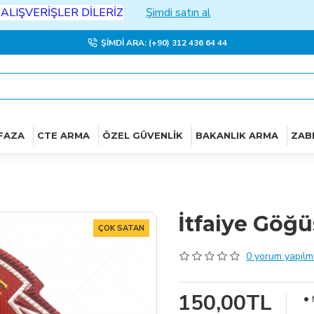
ERİŞLER DİLERİZ
Şimdi satın al
ŞIMDI ARA: (+90) 312 436 64 44
FAZA
CTE ARMA
ÖZEL GÜVENLIK
BAKANLIK ARMA
ZAB
İtfaiye Göğ
ÇOK SATAN
0 yorum yapılmı
150,00TL