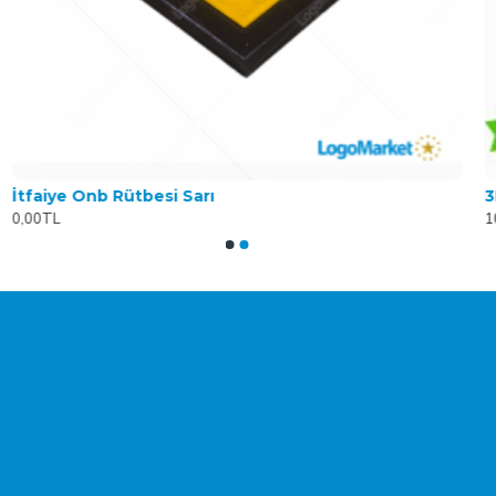
İtfaiye Onb Rütbesi Sarı
3
0,00TL
1