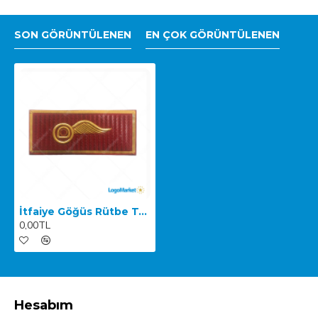
SON GÖRÜNTÜLENEN
EN ÇOK GÖRÜNTÜLENEN
İtfaiye Göğüs Rütbe Tek Kanat
0,00TL
Hesabım