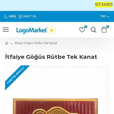
SİTEMİZE
H
GIRIŞ
KAYIT OL
TRY
0
0
İtfaiye Göğüs Rütbe Tek Kanat
İtfaiye Göğüs Rütbe Tek Kanat
TANITIM AMAÇLI