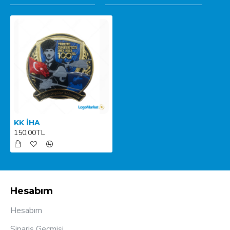
KK İHA
150,00TL
Hesabım
Hesabım
Sipariş Geçmişi