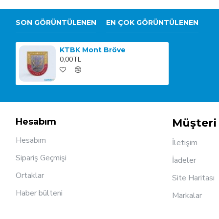
SON GÖRÜNTÜLENEN
EN ÇOK GÖRÜNTÜLENEN
KTBK Mont Bröve
0,00TL
Hesabım
Müşteri 
Hesabım
İletişim
Sipariş Geçmişi
İadeler
Ortaklar
Site Haritası
Haber bülteni
Markalar