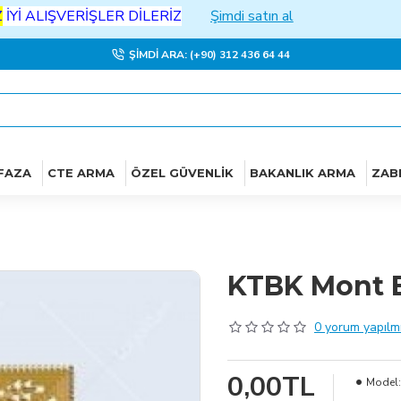
IŞVERİŞLER DİLERİZ
Şimdi satın al
ŞIMDI ARA: (+90) 312 436 64 44
FAZA
CTE ARMA
ÖZEL GÜVENLIK
BAKANLIK ARMA
ZAB
KTBK Mont 
0 yorum yapılmı
0,00TL
Model: