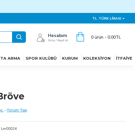
TL
TÜRK LIRASI
Hesabım
0 ürün - 0,00TL
Giriş / Kayıt ol
ITA ARMA
SPOR KULÜBÜ
KURUM
KOLEKSIYON
İTFAIYE
Bröve
ş.
-
Yorum Yap
Lm00024