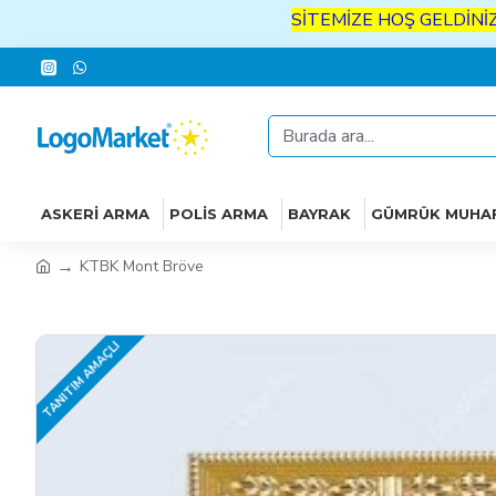
SİTEMİZE
HOŞ
GELDİNİZ
İYİ
AL
ASKERI ARMA
POLIS ARMA
BAYRAK
GÜMRÜK MUHA
KTBK Mont Bröve
TANITIM AMAÇLI