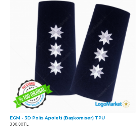
EGM - 3D Polis Apoleti (Başkomiser) TPU
300,00TL