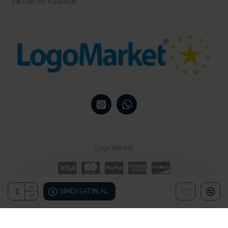
Şartlar ve Koşullar
Logo Market
ŞIMDI SATIN AL
Design, Hosting & Support By Shopgez.com