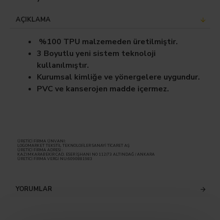
AÇIKLAMA
%100 TPU malzemeden üretilmiştir.
3 Boyutlu yeni sistem teknoloji
kullanılmıştır.
Kurumsal kimliğe ve yönergelere uygundur.
PVC ve kanserojen madde içermez.
ÜRETİCİ FİRMA ÜNVANI:
LOGOMARKET TEKSTİL TEKNOLOJİLER SANAYİ TİCARET AŞ
ÜRETİCİ FİRMA ADRESİ :
KAZIMKARABEKİR CAD. ESER İŞHANI NO 112/73 ALTINDAĞ / ANKARA
ÜRETİCİ FİRMA VERGİ NU:6090881983
YORUMLAR