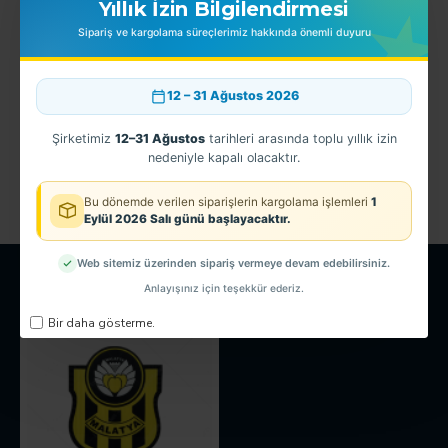
Yıllık İzin Bilgilendirmesi
Sipariş ve kargolama süreçlerimiz hakkında önemli duyuru
12 – 31 Ağustos 2026
CTE Kol Arması
EGM - Polis Havacılık Savaşan Kanatlar Patch - 3 Boyutlu
Şirketimiz
12–31 Ağustos
tarihleri arasında toplu yıllık izin
150,00TL
0,00TL
nedeniyle kapalı olacaktır.
Bu dönemde verilen siparişlerin kargolama işlemleri
1
Eylül 2026 Salı günü başlayacaktır.
Web sitemiz üzerinden sipariş vermeye devam edebilirsiniz.
SON GÖRÜNTÜLENEN
EN ÇOK GÖRÜNTÜLENEN
Anlayışınız için teşekkür ederiz.
Bir daha gösterme.