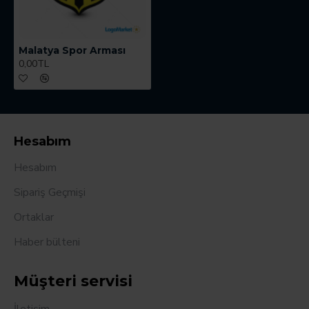
Malatya Spor Arması
0,00TL
Hesabım
Hesabım
Sipariş Geçmişi
Ortaklar
Haber bülteni
Müşteri servisi