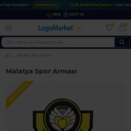
Fiyat Avantajları
3D Arma & Özel Tasarım
Toplu Sipar
Ürünleri İncele
→
★
GIRIŞ
KAYIT OL
0
0
Malatya Spor Arması
Malatya Spor Arması
TANITIM AMAÇLI