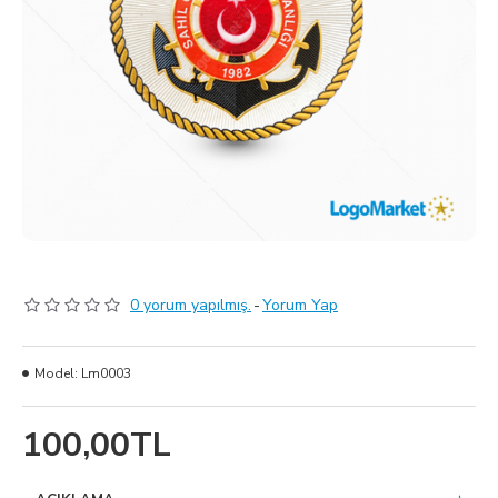
0 yorum yapılmış.
-
Yorum Yap
Model:
Lm0003
100,00TL