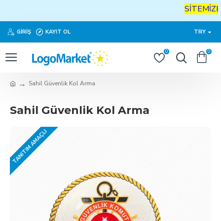
SİTEMİZE
H
GIRIŞ
KAYIT OL
TRY
0
0
Sahil Güvenlik Kol Arma
Sahil Güvenlik Kol Arma
TANITIM AMAÇLI