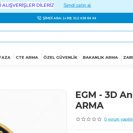
VERİŞLER DİLERİZ
Şimdi satın al
ŞIMDI ARA: (+90) 312 436 64 44
FAZA
CTE ARMA
ÖZEL GÜVENLIK
BAKANLIK ARMA
ZAB
EGM - 3D An
ARMA
0 yorum yapılmı