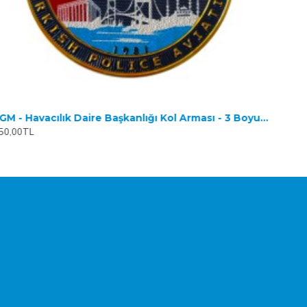
EGM - Havacılık Daire Başkanlığı Kol Arması - 3 Boyutlu
50,00TL