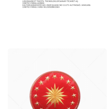
LOGOMARKET TEKSTİL TEKNOLOJİLER SANAYİ TİCARET AŞ
ÜRETİCİ FİRMA ADRESİ :
KAZIMKARABEKİR CAD. ESER İŞHANI NO 112/73 ALTINDAĞ / ANKARA
ÜRETİCİ FİRMA VERGİ NU:6090881983