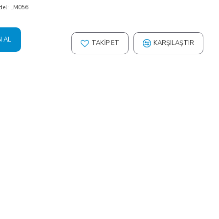
el:
LM056
N AL
TAKIP ET
KARŞILAŞTIR