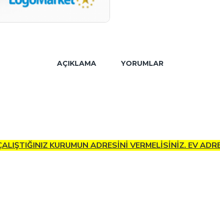
AÇIKLAMA
YORUMLAR
 ÇALIŞTIĞINIZ KURUMUN ADRESİNİ VERMELİSİNİZ. EV AD