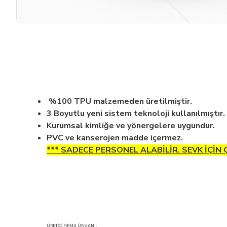
%100 TPU malzemeden üretilmiştir.
3 Boyutlu yeni sistem teknoloji kullanılmıştır.
Kurumsal kimliğe ve yönergelere uygundur.
PVC ve kanserojen madde içermez.
*** SADECE PERSONEL ALABİLİR. SEVK İÇİN
ÜRETİCİ FİRMA ÜNVANI: