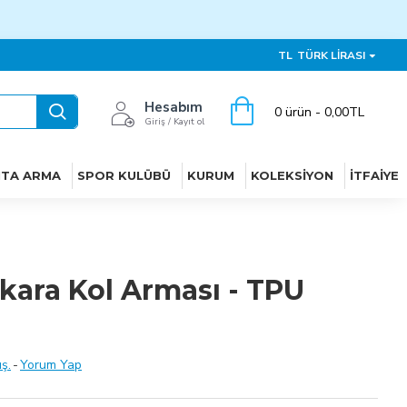
TL
TÜRK LIRASI
Hesabım
0 ürün - 0,00TL
Giriş / Kayıt ol
ITA ARMA
SPOR KULÜBÜ
KURUM
KOLEKSIYON
İTFAIYE
kara Kol Arması - TPU
ş.
-
Yorum Yap