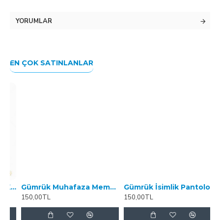
YORUMLAR
EN ÇOK SATINLANLAR
k Muhafaza Sağ Kol Arması
Gümrük Muhafaza Memur Göğüs Arması Yeni
Gümrük İsimlik Pantolon Türkçe
150,00TL
150,00TL
1