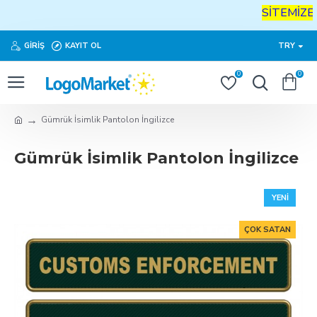
SİTEMİZE
H
GIRIŞ
KAYIT OL
TRY
0
0
Gümrük İsimlik Pantolon İngilizce
Gümrük İsimlik Pantolon İngilizce
YENI
ÇOK SATAN