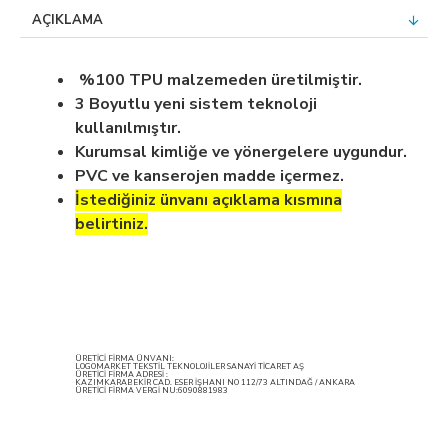
AÇIKLAMA
%100 TPU malzemeden üretilmiştir.
3 Boyutlu yeni sistem teknoloji
kullanılmıştır.
Kurumsal kimliğe ve yönergelere uygundur.
PVC ve kanserojen madde içermez.
İstediğiniz ünvanı açıklama kısmına
belirtiniz.
ÜRETİCİ FİRMA ÜNVANI:
LOGOMARKET TEKSTİL TEKNOLOJİLER SANAYİ TİCARET AŞ
ÜRETİCİ FİRMA ADRESİ :
KAZIMKARABEKİR CAD. ESER İŞHANI NO 112/73 ALTINDAĞ / ANKARA
ÜRETİCİ FİRMA VERGİ NU:6090881983