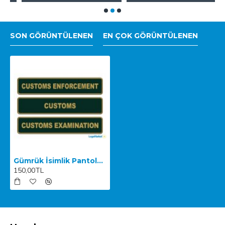
SON GÖRÜNTÜLENEN
EN ÇOK GÖRÜNTÜLENEN
Gümrük İsimlik Pantolon İngilizce
150,00TL