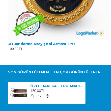
3D Jandarma Asayiş Kol Arması TPU
100,00TL
SON GÖRÜNTÜLENEN
EN ÇOK GÖRÜNTÜLENEN
ÖZEL HAREKAT TPU ANAHTARLIK
150,00TL