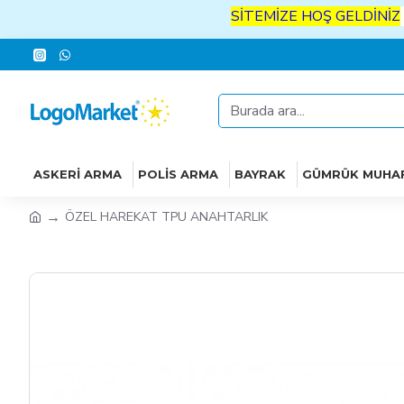
SİTEMİZE
HOŞ
GELDİNİZ
İYİ
ALI
ASKERI ARMA
POLIS ARMA
BAYRAK
GÜMRÜK MUHA
ÖZEL HAREKAT TPU ANAHTARLIK