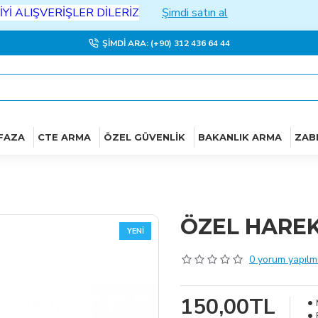
ŞVERİŞLER DİLERİZ
Şimdi satın al
ŞIMDI ARA: (+90) 312 436 64 44
FAZA
CTE ARMA
ÖZEL GÜVENLIK
BAKANLIK ARMA
ZAB
ÖZEL HARE
YENI
0 yorum yapılmı
150,00TL