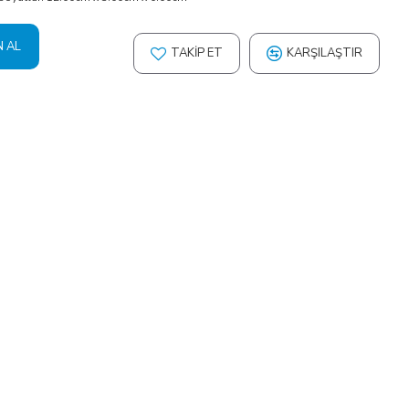
N AL
TAKIP ET
KARŞILAŞTIR