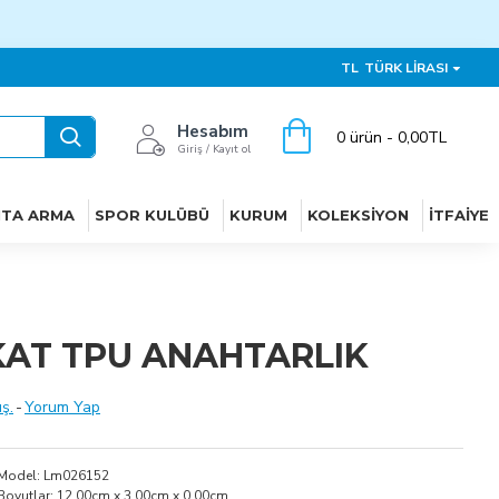
TL
TÜRK LIRASI
Hesabım
0 ürün - 0,00TL
Giriş / Kayıt ol
ITA ARMA
SPOR KULÜBÜ
KURUM
KOLEKSIYON
İTFAIYE
KAT TPU ANAHTARLIK
ş.
-
Yorum Yap
Model:
Lm026152
Boyutlar:
12.00cm x 3.00cm x 0.00cm