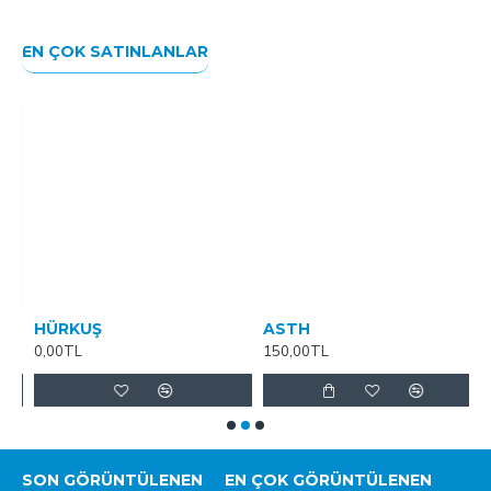
EN ÇOK SATINLANLAR
HÜRKUŞ
ASTH
2
0,00TL
150,00TL
1
SON GÖRÜNTÜLENEN
EN ÇOK GÖRÜNTÜLENEN